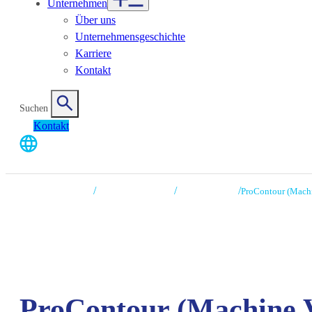
Unternehmen
Über uns
Unternehmensgeschichte
Karriere
Kontakt
Suchen
Kontakt
/
/
/
CHRONOS VISION
Medical Application
Projektbeispiele
ProContour (Machi
ProContour (Machine V